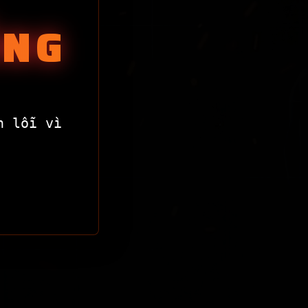
ỐNG
n lỗi vì