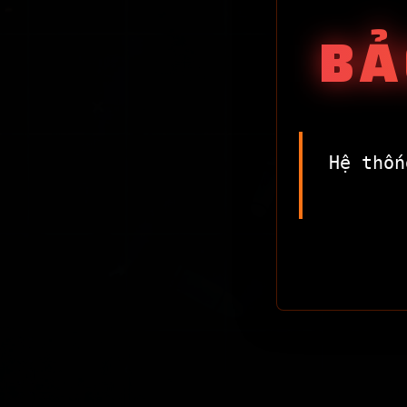
BẢ
Hệ thốn