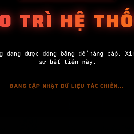
O TRÌ HỆ TH
g đang được đóng băng để nâng cấp. Xi
sự bất tiện này.
ĐANG CẬP NHẬT DỮ LIỆU TÁC CHIẾN...