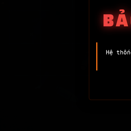
BẢ
Hệ thốn