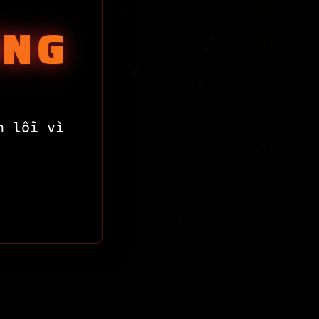
ỐNG
n lỗi vì