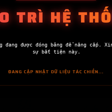
O TRÌ HỆ TH
g đang được đóng băng để nâng cấp. Xi
sự bất tiện này.
ĐANG CẬP NHẬT DỮ LIỆU TÁC CHIẾN...